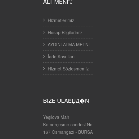
ALT MENГЈ
Hizmetlerimiz
Hesap Bilgilerimiz
AYDINLATMA METNİ
İade Koşulları
Hizmet Sözlesmemiz
BIZE ULAЕЏД�N
Yeşilova Mah
Kemerçeşme caddesi No:
167 Osmangazi - BURSA