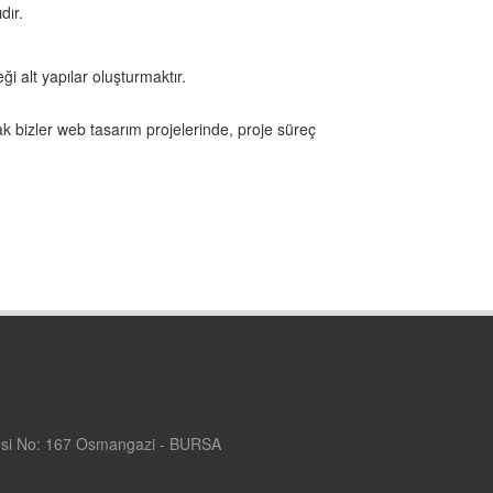
dır.
i alt yapılar oluşturmaktır.
ak bizler web tasarım projelerinde, proje süreç
si No: 167 Osmangazi - BURSA