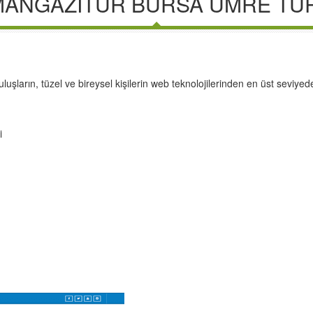
ANGAZITUR BURSA UMRE TU
şların, tüzel ve bireysel kişilerin web teknolojilerinden en üst seviyed
i