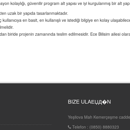
yon kolaylığı, güvenilir program alt yapısı ve iyi kurgulanmış bir alt yapı
ten uzak bir yapıda tasarlanmaktadır.
anıcıya en basit, en kullanışlı ve istediği bilgiye en kolay ulaşabileceğ
melidir.
an biride projenin zamanında teslim edilmesidir. Ece Bilisim ailesi olar
BIZE ULAЕЏД�N
Yeşilova Mah Kemerçeşme cadde
Telefon : (0850) 8880323