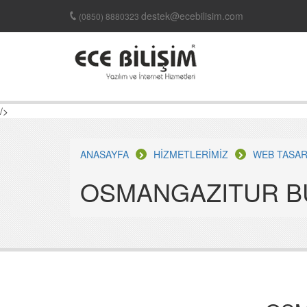
destek@ecebilisim.com
(0850) 8880323
/>
ANASAYFA
HİZMETLERİMİZ
WEB TASAR
OSMANGAZITUR B