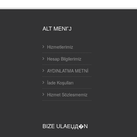
ALT MENГЈ
Hizmetlerimiz
Hesap Bilgilerimiz
AYDINLATMA METNİ
İade Koşulları
Hizmet Sözlesmemiz
BIZE ULAЕЏД�N