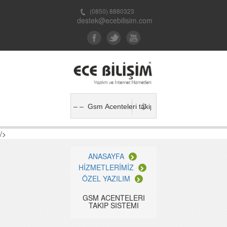
(0850) 8880323
destek@ecebilisim.com
/>
ANASAYFA
HİZMETLERİMİZ
ÖZEL YAZILIM
GSM ACENTELERI
TAKIP SISTEMI