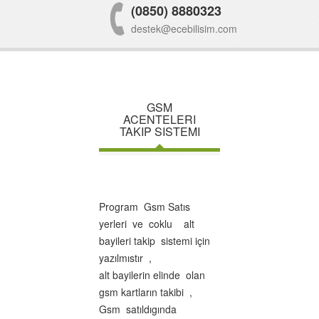
(0850) 8880323
destek@ecebilisim.com
GSM
ACENTELERI
TAKIP SISTEMI
Program Gsm Satıs
yerleri ve coklu alt
bayileri takip sistemi için
yazılmıstır ,
alt bayilerin elinde olan
gsm kartların takibi ,
Gsm satıldıgında